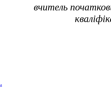
вчитель початкови
кваліфік
ба