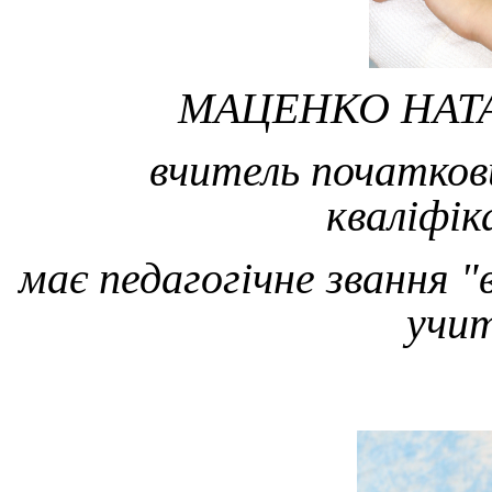
МАЦЕНКО НАТ
вчитель початкови
кваліфік
має педагогічне звання 
учит