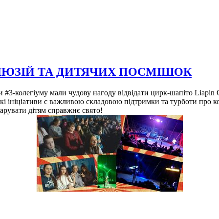
ІЛЮЗІЙ ТА ДИТЯЧИХ ПОСМІШОК
 #3-колегіуму мали чудову нагоду відвідати цирк-шапіто Liapin Cі
кі ініціативи є важливою складовою підтримки та турботи про к
арувати дітям справжнє свято!