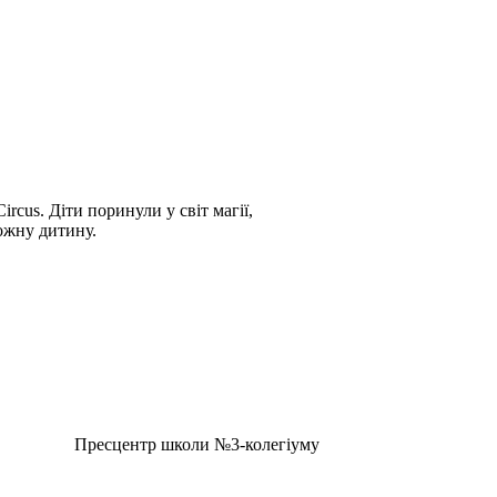
rcus. Діти поринули у світ магії,
ожну дитину.
Пресцентр школи №3-колегіуму