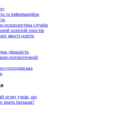
лу
ть та інформаційна
сть
но-психологічна служба
ний освітній простір
нг якості освіти
чна діяльність
льно-патріотичний
во-господарська
ть
я
й огляд учнів, що
о знати батькам?