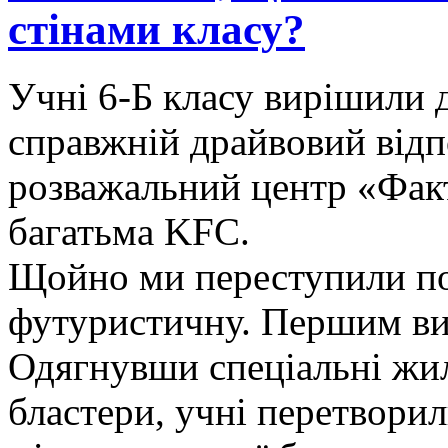
стінами класу?
Учні 6-Б класу вирішили д
справжній драйвовий від
розважальний центр «Факт
багатьма KFC.
​Щойно ми переступили по
футуристичну. Першим вип
Одягнувши спеціальні жил
бластери, учні перетворил