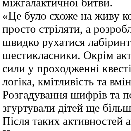
міжгалактичної битви.
​«Це було схоже на живу к
просто стріляти, а розроб
швидко рухатися лабірин
шестикласники. ​Окрім акт
сили у проходженні квесті
логіка, кмітливість та вм
Розгадування шифрів та п
згуртували дітей ще більш
​Після таких активностей а