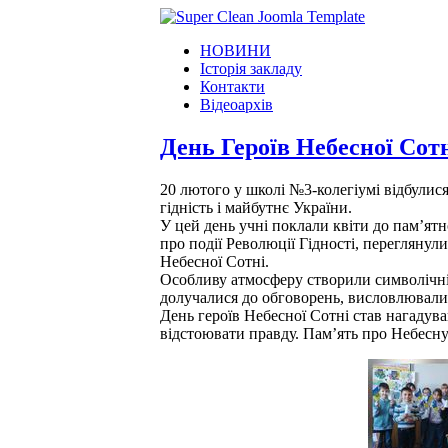
НОВИНИ
Історія закладу
Контакти
Відеоархів
День Героїв Небесної Сот
20 лютого у школі №3-колегіумі відбулися
гідність і майбутнє України.
У цей день учні поклали квіти до пам’ят
про події Революції Гідності, переглянул
Небесної Сотні.
Особливу атмосферу створили символічні з
долучалися до обговорень, висловлювали 
День героїв Небесної Сотні став нагадува
відстоювати правду. Пам’ять про Небесн