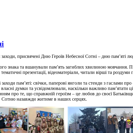
ні
 заходи, присвячені Дню Героїв Небесної Сотні – дню пам’яті люд
ного знака та вшанували пам’ять загиблих хвилиною мовчання. П
и тематичні презентації, відеоматеріали, читали вірші та роздуми
аходи пам’яті: свічки, паперові янголи та стенди з гаслами про 
власні думки та усвідомлювали, наскільки важливо пам’ятати ці
нням про те, що справжній героїзм – це любов до своєї Батьківщи
у Сотню назавжди житиме в наших серцях.