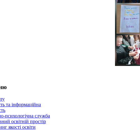
еню
лу
ть та інформаційна
сть
но-психологічна служба
ний освітній простір
нг якості освіти