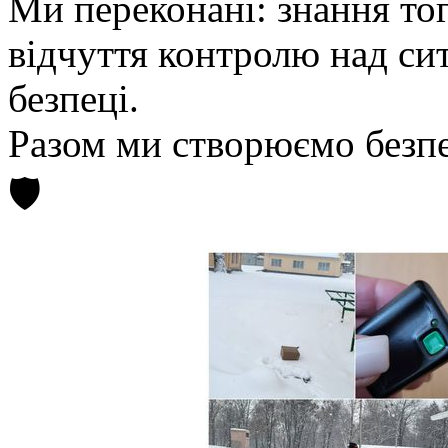
​Ми переконані: знання тог
відчуття контролю над сит
безпеці.
Разом ми створюємо безп
🛡️