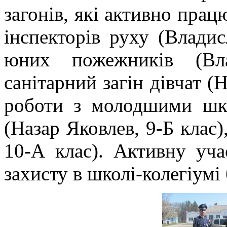
загонів, які активно прац
інспекторів руху
(Владисл
юних пожежників
(Вла
санітарний загін дівчат
(Н
роботи з молодшими шк
(Назар Яковлев, 9-Б клас)
10-А клас)
.
Активну уча
захисту в школі-колегіумі