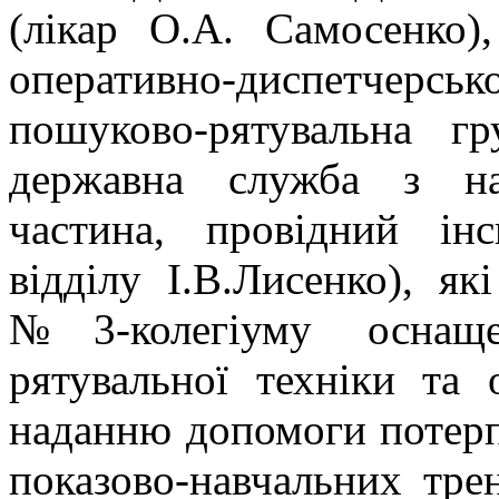
(лікар О.А. Самосенко)
оперативно-диспетчерськ
пошуково-рятувальна гр
державна служба з на
частина
, провідний інс
відділу І.В.Лисенко
), як
№3-колегіуму оснаще
рятувальної техніки та 
наданню допомоги потерп
показово-навчальних тре