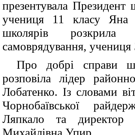
презентувала Президент ш
учениця 11 класу Яна 
школярів розкрила 
самоврядування, учениця
Про добрі справи шк
розповіла лідер районн
Лобатенко. Із словами ві
Чорнобаївської райдерж
Ляпкало та директор 
Михайлівна Упир.