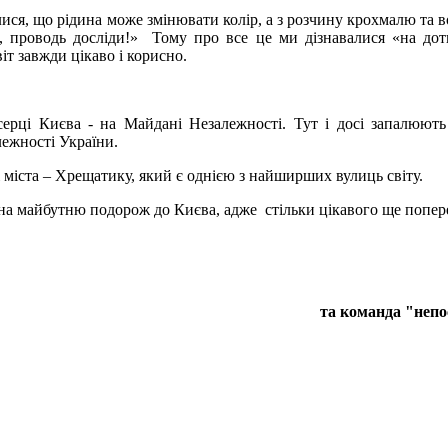
лися, що рідина може змінювати колір, а з розчину крохмалю та
й, проводь досліди!» Тому про все це ми дізнавалися «на дот
іт завжди цікаво і корисно.
серці Києва - на Майдані Незалежності. Тут і досі запалюют
ежності України.
міста – Хрещатику, який є однією з найширших вулиць світу.
 на майбутню подорож до Києва, адже стільки цікавого ще попер
та команда "непо