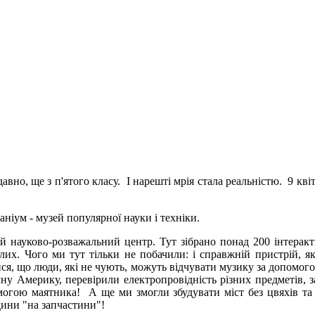
авно, ще з п'ятого класу. І нарешті мрія стала реальністю.
9 кві
ніум - музей популярної науки і техніки.
 науково-розважальний центр. Тут зібрано понад
200 інтерак
слих
. Чого ми тут тільки не побачили: і
справжній пристрій, я
ся, що люди, які не чують, можуть відчувати музику за допомо
ічну Америку,
перевірили електропровідність різних предметів, 
помогою маятника! А ще
ми змогли збудувати міст без цвяхів т
ини "на запчастини"!