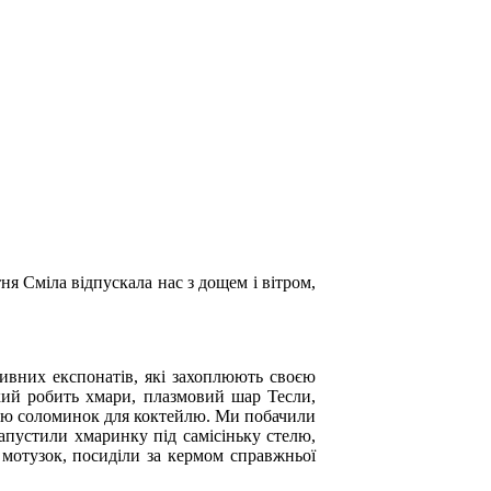
тня
Сміла відпускала нас з дощем і вітром,
тивних експонатів, які захоплюють своєю
кий робить хмари, плазмовий шар Тесли,
гою
соломинок для коктейлю.
Ми побачили
запустили хмаринку під самісіньку стелю,
а мотузок, посиділи за кермом справжньої