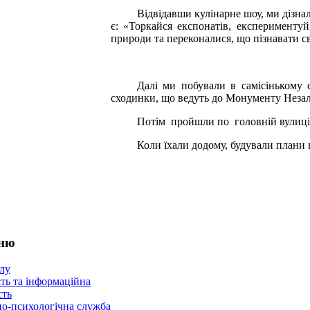
Відвідавши кулінарне шоу, ми дізна
є: «Торкайся експонатів, експерименту
природи та переконалися, що пізнавати св
Далі ми побували в самісінькому 
сходинки, що ведуть до Монументу Незал
Потім пройшли по головній вулиці 
Коли їхали додому, будували плани
еню
лу
ть та інформаційна
сть
но-психологічна служба