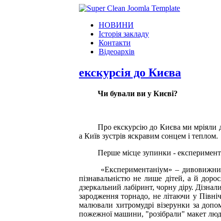
НОВИНИ
Історія закладу
Контакти
Відеоархів
екскурсія до Києва
Чи бували ви у Києві?
Про
екскурсію
до Києва ми мріяли д
а Київ зустрів яскравим сонцем і теплом.
Перше місце зупинки - експеримента
«Експериментаніум» – дивовижний
пізнавальністю не лише дітей, а й доро
дзеркальний лабіринт, чорну діру.
Дізнали
зародження торнадо, не літаючи у Півн
малювали хитромудрі візерунки за до
пожежної машини, "розібрали" макет люд