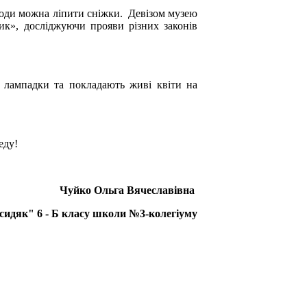
 води можна ліпити сніжки. Девізом музею
ик», досліджуючи прояви різних законів
ь лампадки та покладають живі квіти на
еду!
Чуйко Ольга Вячеславівна
сидяк" 6 - Б класу
школи
№3-колегіуму