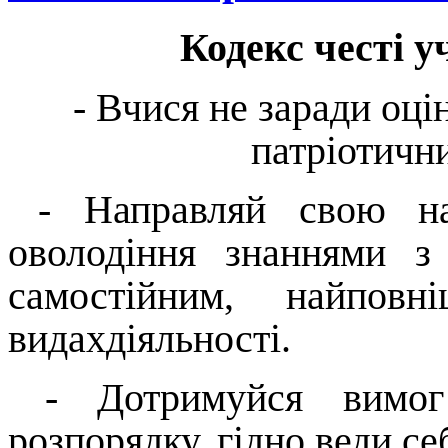
Кодекс честі у
- Вчися не заради оці
патріотични
- Направляй свою на
оволодіння знаннями з 
самостійним, найпо
видах
д
і
яльност
і
.
- Дотримуйся вимог
розпорядку, гідно веди се