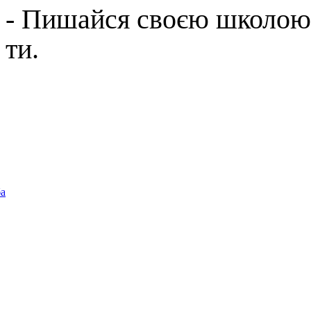
- Пишайся своєю школою;
ти.
ба