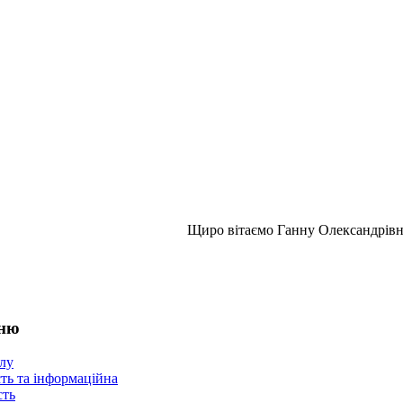
Щиро вітаємо Ганну Олександрівн
еню
лу
ть та інформаційна
сть