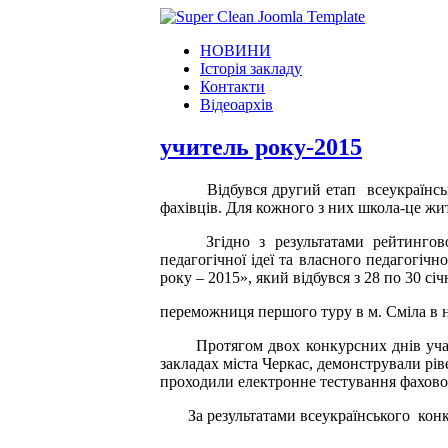
НОВИНИ
Історія закладу
Контакти
Відеоархів
учитель року-2015
Відбувся другий етап
всеукраїнс
фахівців. Для кожного з них школа-це жи
Згідно з результатами рейтингов
педагогічної ідеї та власного педагогічн
року – 2015», який відбувся з 28 по 30 січ
переможниця першого туру в м. Сміла в 
Протягом двох конкурсних днів уча
закладах міста Черкас, демонстрували рі
проходили електронне тестування фахової
За результатами всеукраїнського
кон