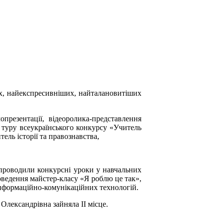
х, найекспресивніших, найталановитіших
презентації, відеоролика-представлення
) туру всеукраїнського конкурсу «Учитель
ель історії та правознавства,
 проводили конкурсні уроки у навчальних
оведення майстер-класу «Я роблю це так»,
інформаційно-комунікаційних технологій.
Олександрівна зайняла ІІ місце.