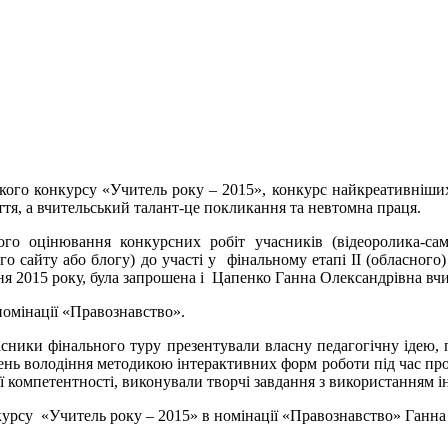
ького конкурсу «Учитель року – 2015»
, конкурс найкреативніши
ття, а вчительський талант-це покликання та невтомна праця.
ого оцінювання конкурсних робіт учасників (відеоролика-само
ого сайту або блогу) до участі у
фінальному етапі ІІ (обласного
ня 2015 року, була запрошена і
Цапенко Ганна Олександрівна вчит
номінації «Правознавство».
сники фінального туру презентували власну педагогічну ідею,
вень володіння методикою інтерактивних форм роботи під час пр
 компетентності, виконували творчі завдання з використанням 
курсу
«Учитель року – 2015» в номінації «Правознавство» Ганна 